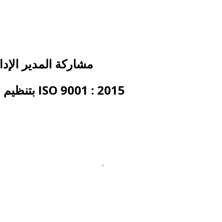
مشاركة المدير الإد
ISO 9001 : 2015 بتنظيم من ملتقى رجال الأعمال الفلسطيني وبالتعاون مع شركة ماك انترناشونال