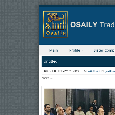
Skip to content
Main
Profile
Sister Comp
Menu
Untitled
PUBLISHED
MAY 29, 2019
AT
744 × 620
IN
عة القدس
Next →