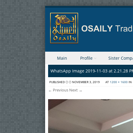
Skip to content
Main
Profile
Sister Comp
Menu
WhatsApp Image 2019-11-03 at 2.21.28 P
PUBLISHED
NOVEMBER 3, 2019
AT
1200 × 1600
IN
← Previous
Next →